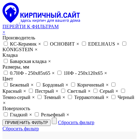
ПЕРЕЙТИ К ФИЛЬТРАМ
×
Производитель
КС-Керамик
×
ОСНОВИТ
×
EDELHAUS
×
KÖNIGSTEIN
×
Кладка
Баварская кладка
×
Размеры, мм
0.7НФ - 250х85х65
×
1НФ - 250х120х65
×
Цвет
Бежевый
×
Бордовый
×
Коричневый
×
Красный
×
Пестрый
×
Светлый
×
Серый
×
Темно-серый
×
Темный
×
Терракотовый
×
Черный
×
Поверхность
Гладкий
×
Рельефный
×
Сбросить фильтр
Сбросить фильтр