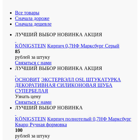
Все товары
Сначала дороже
Сначала дешевле
ЛУЧШИЙ ВЫБОР
НОВИНКА
АКЦИЯ
KÖNIGSTEIN
Кирпич 0,7НФ Марксбург Серый
85
рублей
за штуку
Связаться с нами
ЛУЧШИЙ ВЫБОР
НОВИНКА
АКЦИЯ
ОСНОВИТ
ЭКСТЕРВЭЛЛ ОSL ШТУКАТУРКА
ДЕКОРАТИВНАЯ СИЛИКОНОВАЯ ШУБА
СУПЕРБЕЛАЯ
Узнать цену
Связаться с нами
ЛУЧШИЙ ВЫБОР
НОВИНКА
KÖNIGSTEIN
Кирпич полнотелый 0,7НФ Марксбург
Кварц Ручная формовка
100
рублей
за штуку