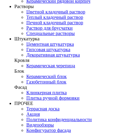
Керамический рядовой кирпич
Растворы
Цветной кладочный раствор
Теплый кладочный раствор
Печной кладочный раствор
Раствор для брусчатки
Специальные растворы
Штукатурка
Цементная штукатурка
Гипсовая штукатурка
Декоративная штукатурка
Кровля
Керамическая черепица
Блок
Керамический блок
Газобетонный блок
Фасад
Клинкерная плитка
Плитка ручной формовки
ПРОЧЕЕ
Террасная доска
Акция
Политика конфиденциальности
Видеообзоры
Конфигуратор фасада