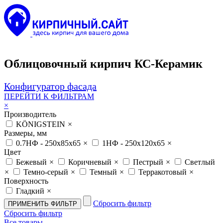
Облицовочный кирпич КС-Керамик
Конфигуратор фасада
ПЕРЕЙТИ К ФИЛЬТРАМ
×
Производитель
KÖNIGSTEIN
×
Размеры, мм
0.7НФ - 250х85х65
×
1НФ - 250х120х65
×
Цвет
Бежевый
×
Коричневый
×
Пестрый
×
Светлый
×
Темно-серый
×
Темный
×
Терракотовый
×
Поверхность
Гладкий
×
Сбросить фильтр
Сбросить фильтр
Все товары