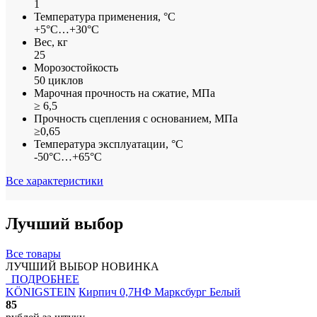
1
Температура применения, °С
+5°С…+30°С
Вес, кг
25
Морозостойкость
50 циклов
Марочная прочность на сжатие, МПа
≥ 6,5
Прочность сцепления с основанием, МПа
≥0,65
Температура эксплуатации, °С
-50°С…+65°С
Все характеристики
Лучший выбор
Все товары
ЛУЧШИЙ ВЫБОР
НОВИНКА
ПОДРОБНЕЕ
KÖNIGSTEIN
Кирпич 0,7НФ Марксбург Белый
85