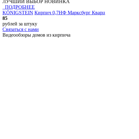
ЛУЧШИЙ ВЫБОР
НОВИНКА
ПОДРОБНЕЕ
KÖNIGSTEIN
Кирпич 0,7НФ Марксбург Кварц
85
рублей
за штуку
Связаться с нами
Видеообзоры домов
из кирпича