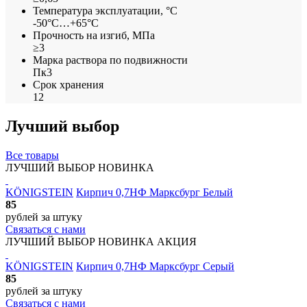
Температура эксплуатации, °С
-50°С…+65°С
Прочность на изгиб, МПа
≥3
Марка раствора по подвижности
Пк3
Срок хранения
12
Лучший выбор
Все товары
ЛУЧШИЙ ВЫБОР
НОВИНКА
KÖNIGSTEIN
Кирпич 0,7НФ Марксбург Белый
85
рублей
за штуку
Связаться с нами
ЛУЧШИЙ ВЫБОР
НОВИНКА
АКЦИЯ
KÖNIGSTEIN
Кирпич 0,7НФ Марксбург Серый
85
рублей
за штуку
Связаться с нами