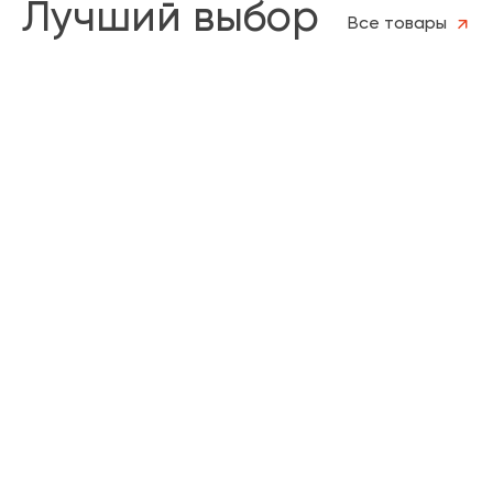
Лучший выбор
Все товары
ЛУЧШИЙ ВЫБОР
НОВИНКА
KÖNIGSTEIN
K
Кирпич 0,7НФ Марксбург Белый
К