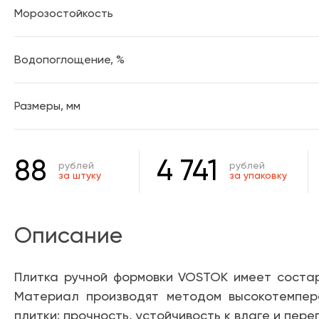
Морозостойкость
Водопоглощение, %
Размеры, мм
88
4 741
рублей
рублей
за штуку
за упаковку
Описание
Плитка ручной формовки VOSTOK имеет состар
Материал производят методом высокотемпера
плитки: прочность, устойчивость к влаге и пер