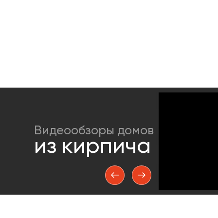
рублей
85
8
Связаться с нами
за штуку
Видеообзоры домов
из кирпича