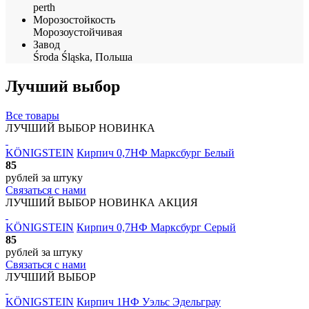
perth
Морозостойкость
Морозоустойчивая
Завод
Środa Śląska, Польша
Лучший выбор
Все товары
ЛУЧШИЙ ВЫБОР
НОВИНКА
KÖNIGSTEIN
Кирпич 0,7НФ Марксбург Белый
85
рублей
за штуку
Связаться с нами
ЛУЧШИЙ ВЫБОР
НОВИНКА
АКЦИЯ
KÖNIGSTEIN
Кирпич 0,7НФ Марксбург Серый
85
рублей
за штуку
Связаться с нами
ЛУЧШИЙ ВЫБОР
KÖNIGSTEIN
Кирпич 1НФ Уэльс Эдельграу