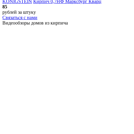
KÖNIGSTEIN
Кирпич 0,7НФ Марксбург Кварц
85
рублей
за штуку
Связаться с нами
Видеообзоры домов
из кирпича