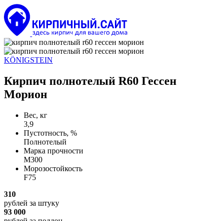
KÖNIGSTEIN
Кирпич полнотелый R60 Гессен
Морион
Вес, кг
3,9
Пустотность, %
Полнотелый
Марка прочности
М300
Морозостойкость
F75
310
рублей
за штуку
93 000
рублей
за поддон