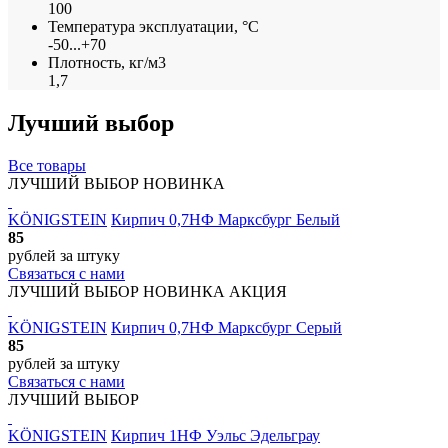
100
Температура эксплуатации, °С
-50...+70
Плотность, кг/м3
1,7
Лучший выбор
Все товары
ЛУЧШИЙ ВЫБОР
НОВИНКА
KÖNIGSTEIN
Кирпич 0,7НФ Марксбург Белый
85
рублей
за штуку
Связаться с нами
ЛУЧШИЙ ВЫБОР
НОВИНКА
АКЦИЯ
KÖNIGSTEIN
Кирпич 0,7НФ Марксбург Серый
85
рублей
за штуку
Связаться с нами
ЛУЧШИЙ ВЫБОР
KÖNIGSTEIN
Кирпич 1НФ Уэльс Эдельграу