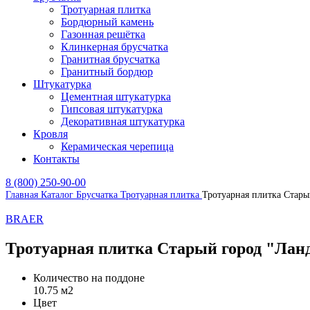
Тротуарная плитка
Бордюрный камень
Газонная решётка
Клинкерная брусчатка
Гранитная брусчатка
Гранитный бордюр
Штукатурка
Цементная штукатурка
Гипсовая штукатурка
Декоративная штукатурка
Кровля
Керамическая черепица
Контакты
8 (800) 250-90-00
Главная
Каталог
Брусчатка
Тротуарная плитка
Тротуарная плитка Стары
BRAER
Тротуарная плитка Старый город "Ланд
Количество на поддоне
10.75 м2
Цвет