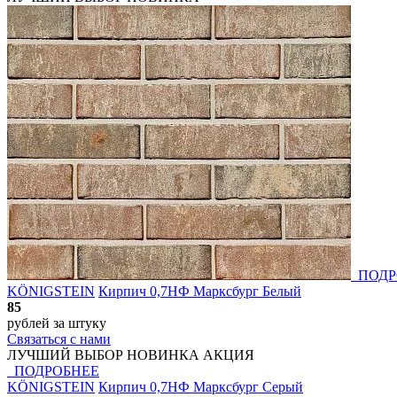
ПОДР
KÖNIGSTEIN
Кирпич 0,7НФ Марксбург Белый
85
рублей
за штуку
Связаться с нами
ЛУЧШИЙ ВЫБОР
НОВИНКА
АКЦИЯ
ПОДРОБНЕЕ
KÖNIGSTEIN
Кирпич 0,7НФ Марксбург Серый