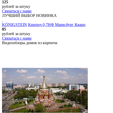
125
рублей
за штуку
Связаться с нами
ЛУЧШИЙ ВЫБОР
НОВИНКА
KÖNIGSTEIN
Кирпич 0,7НФ Марксбург Кварц
85
рублей
за штуку
Связаться с нами
Видеообзоры домов
из кирпича