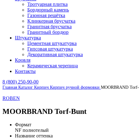
Тротуарная плитка
Бордюрный камень
Газонная решётка
Клинкерная брусчатка
Гранитная брусчатка
Гранитный бордюр
Штукатурка
Цементная штукатурка
Гипсовая штукатурка
Декоративная штукатурка
Кровля
Керамическая черепица
Контакты
8 (800) 250-90-00
Главная
Каталог
Кирпич
Кирпич ручной формовки
MOORBRAND Torf-
ROBEN
MOORBRAND Torf-Bunt
Формат
NF полнотелый
Название оттенка