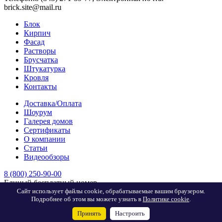
brick.site@mail.ru
Блок
Кирпич
Фасад
Растворы
Брусчатка
Штукатурка
Кровля
Контакты
Доставка/Оплата
Шоурум
Галерея домов
Сертификаты
О компании
Статьи
Видеообзоры
8 (800) 250-90-00
Единый бесплатный номер
8 (343) 271-39-77
Сайт использует файлы cookie, обрабатываемые вашим браузером.
Подробнее об этом вы можете узнать в
Политике cookie
.
г. Екатеринбург
8 (3452) 38-11-22
Принять
Настроить
г. Тюмень