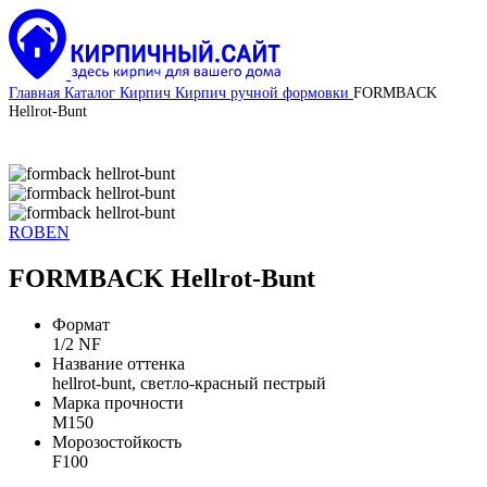
Главная
Каталог
Кирпич
Кирпич ручной формовки
FORMBACK
Hellrot-Bunt
ROBEN
FORMBACK Hellrot-Bunt
Формат
1/2 NF
Название оттенка
hellrot-bunt, светло-красный пестрый
Марка прочности
М150
Морозостойкость
F100