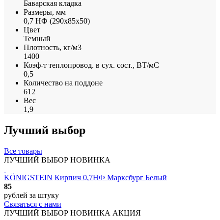
Баварская кладка
Размеры, мм
0,7 НФ (290х85х50)
Цвет
Темный
Плотность, кг/м3
1400
Коэф-т теплопровод. в сух. сост., ВТ/мС
0,5
Количество на поддоне
612
Вес
1,9
Лучший выбор
Все товары
ЛУЧШИЙ ВЫБОР
НОВИНКА
KÖNIGSTEIN
Кирпич 0,7НФ Марксбург Белый
85
рублей
за штуку
Связаться с нами
ЛУЧШИЙ ВЫБОР
НОВИНКА
АКЦИЯ