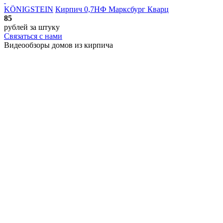
KÖNIGSTEIN
Кирпич 0,7НФ Марксбург Кварц
85
рублей
за штуку
Связаться с нами
Видеообзоры домов
из кирпича