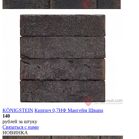
KÖNIGSTEIN
Кирпич 0,7НФ Мангейм Шварц
140
рублей
за штуку
Связаться с нами
НОВИНКА